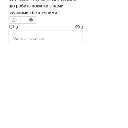
що робить покупки з нами 
зручними і безпечними.
0
0
3
Write a comment...
About
Welcome to the group! You can
connect with other members, ge
...
Read more
Members
Heil Krone
Follow
Aman Vashisth
Follow