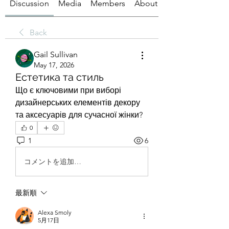
Discussion
Media
Members
About
Back
Gail Sullivan
May 17, 2026
Естетика та стиль
Що є ключовими при виборі 
дизайнерських елементів декору 
та аксесуарів для сучасної жінки?
0
1
6
コメントを追加…
最新順
Alexa Smoly
5月17日