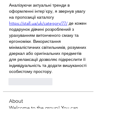
Аналізуючи актуальні тренди в 
оформленні інтер'єру, я звернув увагу 
на пропозиції каталогу 
https://stall.ua/uk/category/77/
 де кожен 
подарунок дівчині розроблений з 
урахуванням витонченого смаку та 
ергономіки. Використання 
мінімалістичних світильників, розумних 
дзеркал або оригінальних предметів 
для релаксації дозволяє підкреслити її 
індивідуальність та додати вишуканості 
особистому простору.
いいね！
返信
About
Welcome to the group! You can
connect with other members, ge
...
Read more