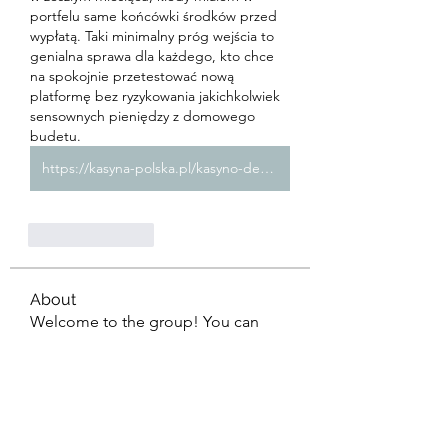
portfelu same końcówki środków przed 
wypłatą. Taki minimalny próg wejścia to 
genialna sprawa dla każdego, kto chce 
na spokojnie przetestować nową 
platformę bez ryzykowania jakichkolwiek 
sensownych pieniędzy z domowego 
budetu.
https://kasyna-polska.pl/kasyno-depozyt-1-zl-blik/
Like
Reply
About
Welcome to the group! You can
connect with other members, ge
...
Read more
Members