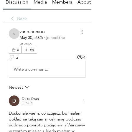
Discussion
Media
Members
About
Back
vann.herson
vann.herson
May 30, 2026
·
joined the
group.
0
2
4
Write a comment...
Newest
Duke Evan
Jun 03
Doskonale wiem, co czujesz, bo miałem 
dokładnie taką samą rozkminę podczas 
nudnego powrotu pociągiem z Warszawy 
w zeszłym miesiącu, kiedy miałem w 